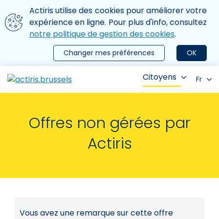
Aller au contenu principal
Nous utilisons des cookies
Actiris utilise des cookies pour améliorer votre
ermer le menu
expérience en ligne. Pour plus d'info, consultez
notre politique de gestion des cookies
.
Changer mes préférences
OK
Citoyens
Fr
Offres non gérées par
Actiris
Vous avez une remarque sur cette offre