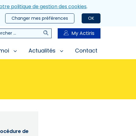
otre politique de gestion des cookies
.
Changer mes préférences
OK
Rechercher
My Actiris
rcher
 moi
Actualités
Contact
procédure de