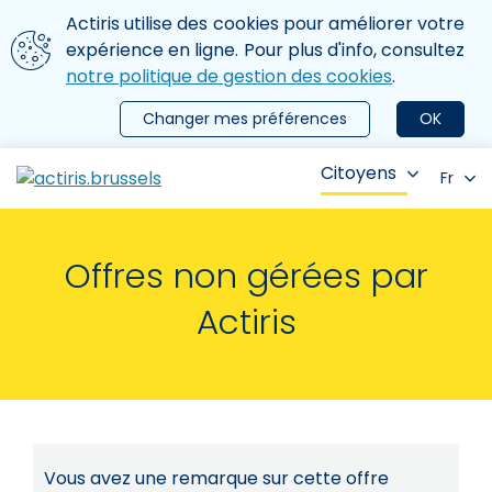
Aller au contenu principal
Nous utilisons des cookies
Actiris utilise des cookies pour améliorer votre
ermer le menu
expérience en ligne. Pour plus d'info, consultez
notre politique de gestion des cookies
.
Changer mes préférences
OK
Citoyens
Fr
Offres non gérées par
Actiris
Vous avez une remarque sur cette offre