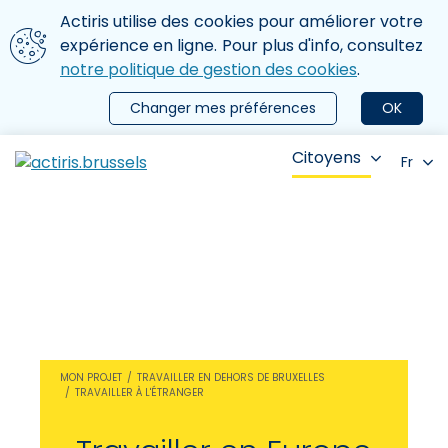
Aller au contenu principal
Nous utilisons des cookies
Actiris utilise des cookies pour améliorer votre
ermer le menu
expérience en ligne. Pour plus d'info, consultez
notre politique de gestion des cookies
.
Changer mes préférences
OK
Citoyens
Fr
MON PROJET
TRAVAILLER EN DEHORS DE BRUXELLES
TRAVAILLER À L'ÉTRANGER