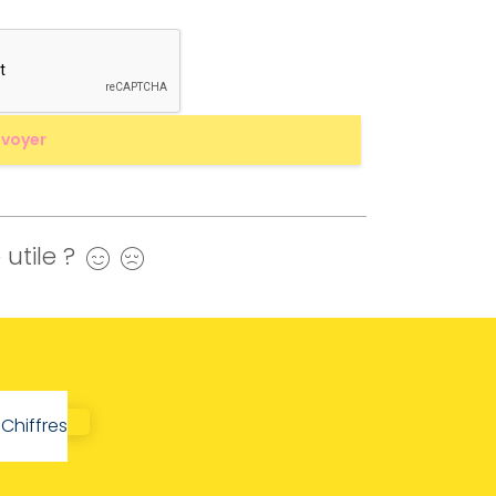
utile ?
Oui
Non
Chiffres