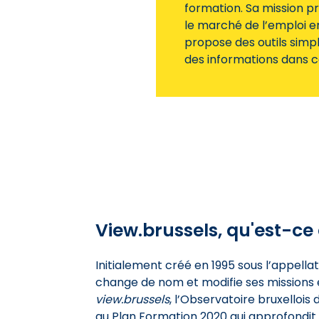
formation. Sa mission pr
le marché de l’emploi en
propose des outils simp
des informations dans 
View.brussels, qu'est-ce 
Initialement créé en 1995 sous l’appella
change de nom et modifie ses missions
view.brussels
, l’Observatoire bruxellois
au Plan Formation 2020 qui approfondit le