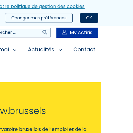
otre politique de gestion des cookies
.
Changer mes préférences
OK
Rechercher
My Actiris
rcher
 moi
Actualités
Contact
ew.brussels
vatoire bruxellois de l’emploi et de la