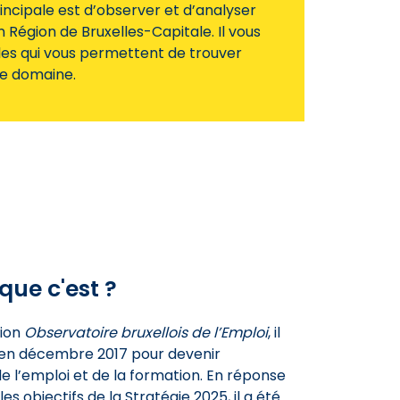
incipale est d’observer et d’analyser
 Région de Bruxelles-Capitale. Il vous
les qui vous permettent de trouver
ce domaine.
que c'est ?
tion
Observatoire bruxellois de l’Emploi
, il
 en décembre 2017 pour devenir
 de l’emploi et de la formation. En réponse
s objectifs de la Stratégie 2025, il a été