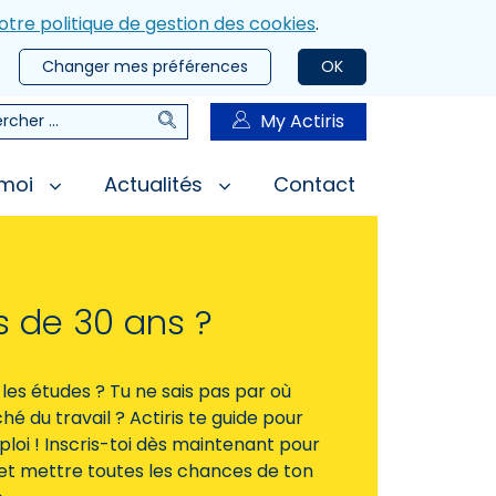
otre politique de gestion des cookies
.
Changer mes préférences
OK
Rechercher
My Actiris
rcher
 moi
Actualités
Contact
s de 30 ans ?
les études ? Tu ne sais pas par où
 du travail ? Actiris te guide pour
loi ! Inscris-toi dès maintenant pour
et mettre toutes les chances de ton