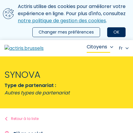
Aller au contenu principal
Nous utilisons des cookies
Actiris utilise des cookies pour améliorer votre
ermer le menu
expérience en ligne. Pour plus d'info, consultez
notre politique de gestion des cookies
.
Changer mes préférences
OK
Citoyens
Fr
SYNOVA
Type de partenariat :
Autres types de partenariat
Retour à la liste