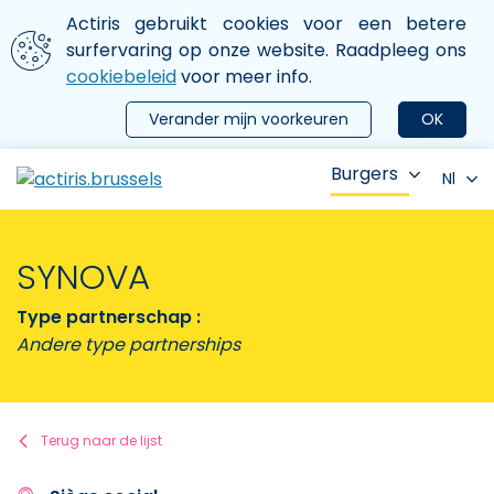
Aller au contenu principal
We gebruiken cookies
Actiris gebruikt cookies voor een betere
ermer le menu
surfervaring op onze website. Raadpleeg ons
cookiebeleid
voor meer info.
Verander mijn voorkeuren
OK
Burgers
Nl
SYNOVA
Type partnerschap :
Andere type partnerships
Terug naar de lijst