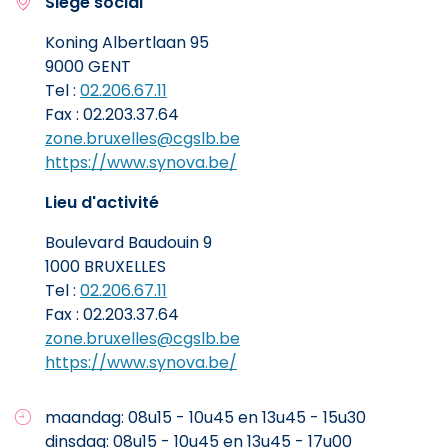
Siège social
Koning Albertlaan 95
9000 GENT
Tel :
02.206.67.11
Fax : 02.203.37.64
zone.bruxelles@cgslb.be
https://www.synova.be/
Lieu d'activité
Boulevard Baudouin 9
1000 BRUXELLES
Tel :
02.206.67.11
Fax : 02.203.37.64
zone.bruxelles@cgslb.be
https://www.synova.be/
maandag: 08u15 - 10u45 en 13u45 - 15u30
dinsdag: 08u15 - 10u45 en 13u45 - 17u00