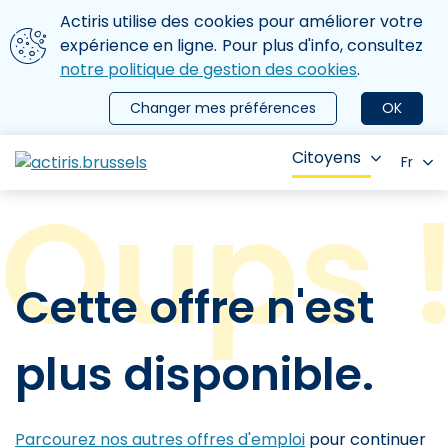
Aller au contenu principal
Nous utilisons des cookies
Actiris utilise des cookies pour améliorer votre
ermer le menu
expérience en ligne. Pour plus d'info, consultez
notre politique de gestion des cookies
.
Changer mes préférences
OK
Citoyens
Fr
Cette offre n'est
plus disponible.
Parcourez nos autres offres d'emploi
pour continuer