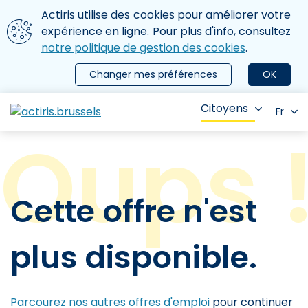
Aller au contenu principal
Nous utilisons des cookies
Actiris utilise des cookies pour améliorer votre
ermer le menu
expérience en ligne. Pour plus d'info, consultez
notre politique de gestion des cookies
.
Changer mes préférences
OK
Citoyens
Fr
Cette offre n'est
plus disponible.
Parcourez nos autres offres d'emploi
pour continuer