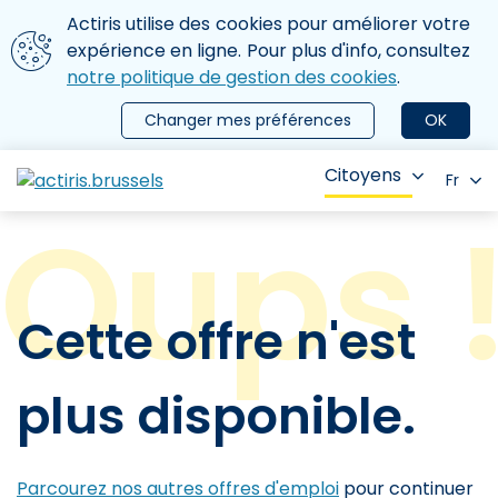
Aller au contenu principal
Nous utilisons des cookies
Actiris utilise des cookies pour améliorer votre
ermer le menu
expérience en ligne. Pour plus d'info, consultez
notre politique de gestion des cookies
.
Changer mes préférences
OK
Citoyens
Fr
Cette offre n'est
plus disponible.
Parcourez nos autres offres d'emploi
pour continuer