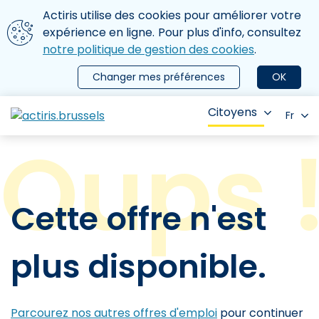
Aller au contenu principal
Nous utilisons des cookies
Actiris utilise des cookies pour améliorer votre
ermer le menu
expérience en ligne. Pour plus d'info, consultez
notre politique de gestion des cookies
.
Changer mes préférences
OK
Citoyens
Fr
Cette offre n'est
plus disponible.
Parcourez nos autres offres d'emploi
pour continuer