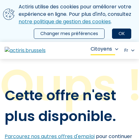
Aller au contenu principal
Nous utilisons des cookies
Actiris utilise des cookies pour améliorer votre
ermer le menu
expérience en ligne. Pour plus d'info, consultez
notre politique de gestion des cookies
.
Changer mes préférences
OK
Citoyens
Fr
Cette offre n'est
plus disponible.
Parcourez nos autres offres d'emploi
pour continuer