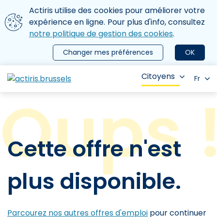
Aller au contenu principal
Nous utilisons des cookies
Actiris utilise des cookies pour améliorer votre
ermer le menu
expérience en ligne. Pour plus d'info, consultez
notre politique de gestion des cookies
.
Changer mes préférences
OK
Citoyens
Fr
Cette offre n'est
plus disponible.
Parcourez nos autres offres d'emploi
pour continuer