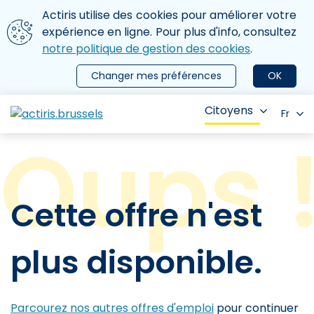
Aller au contenu principal
Nous utilisons des cookies
Actiris utilise des cookies pour améliorer votre
ermer le menu
expérience en ligne. Pour plus d'info, consultez
notre politique de gestion des cookies
.
Changer mes préférences
OK
Citoyens
Fr
Cette offre n'est
plus disponible.
Parcourez nos autres offres d'emploi
pour continuer