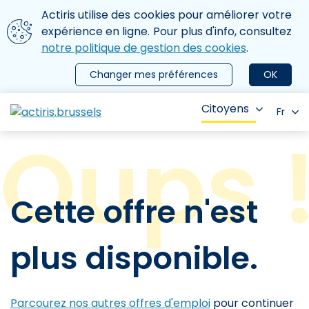
Aller au contenu principal
Nous utilisons des cookies
Actiris utilise des cookies pour améliorer votre
ermer le menu
expérience en ligne. Pour plus d'info, consultez
notre politique de gestion des cookies
.
Changer mes préférences
OK
Citoyens
Fr
Cette offre n'est
plus disponible.
Parcourez nos autres offres d'emploi
pour continuer