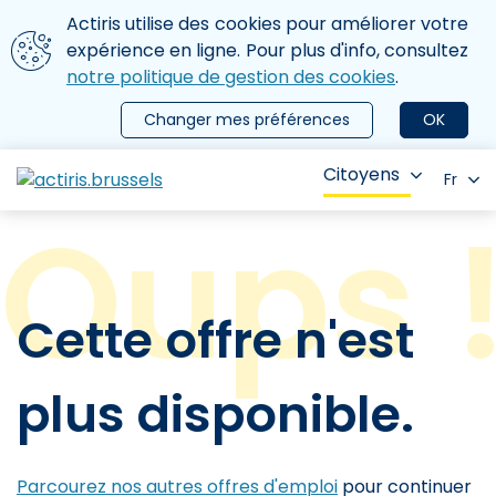
Aller au contenu principal
Nous utilisons des cookies
Actiris utilise des cookies pour améliorer votre
ermer le menu
expérience en ligne. Pour plus d'info, consultez
notre politique de gestion des cookies
.
Changer mes préférences
OK
Citoyens
Fr
Cette offre n'est
plus disponible.
Parcourez nos autres offres d'emploi
pour continuer