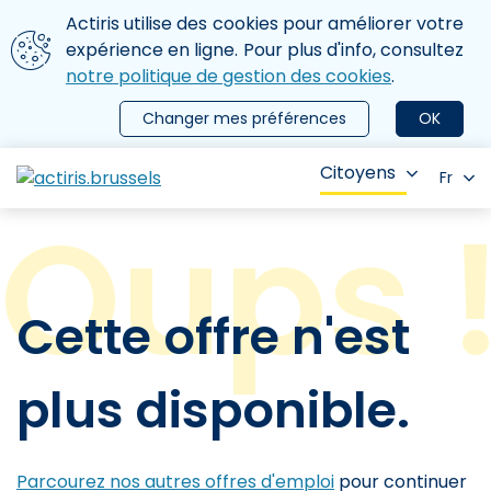
Aller au contenu principal
Nous utilisons des cookies
Actiris utilise des cookies pour améliorer votre
ermer le menu
expérience en ligne. Pour plus d'info, consultez
notre politique de gestion des cookies
.
Changer mes préférences
OK
Citoyens
Fr
Cette offre n'est
plus disponible.
Parcourez nos autres offres d'emploi
pour continuer