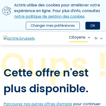
Aller au contenu principal
Nous utilisons des cookies
Actiris utilise des cookies pour améliorer votre
ermer le menu
expérience en ligne. Pour plus d'info, consultez
notre politique de gestion des cookies
.
Changer mes préférences
OK
Citoyens
Fr
Cette offre n'est
plus disponible.
Parcourez nos autres offres d'emploi
pour continuer