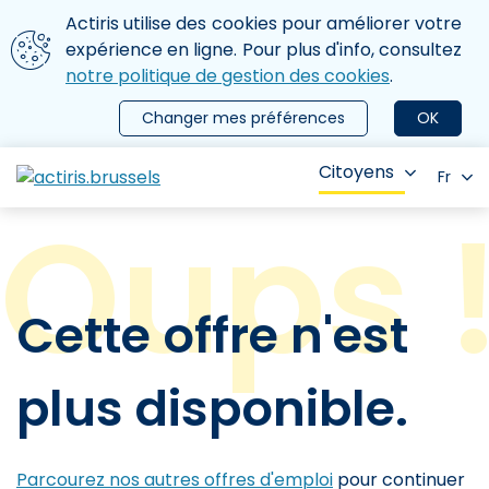
Aller au contenu principal
Nous utilisons des cookies
Actiris utilise des cookies pour améliorer votre
ermer le menu
expérience en ligne. Pour plus d'info, consultez
notre politique de gestion des cookies
.
Changer mes préférences
OK
Citoyens
Fr
Cette offre n'est
plus disponible.
Parcourez nos autres offres d'emploi
pour continuer