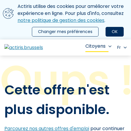
Aller au contenu principal
Nous utilisons des cookies
Actiris utilise des cookies pour améliorer votre
ermer le menu
expérience en ligne. Pour plus d'info, consultez
notre politique de gestion des cookies
.
Changer mes préférences
OK
Citoyens
Fr
Cette offre n'est
plus disponible.
Parcourez nos autres offres d'emploi
pour continuer