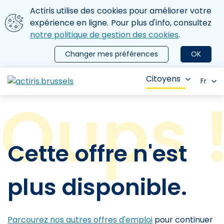
Aller au contenu principal
Nous utilisons des cookies
Actiris utilise des cookies pour améliorer votre
ermer le menu
expérience en ligne. Pour plus d'info, consultez
notre politique de gestion des cookies
.
Changer mes préférences
OK
Citoyens
Fr
Cette offre n'est
plus disponible.
Parcourez nos autres offres d'emploi
pour continuer