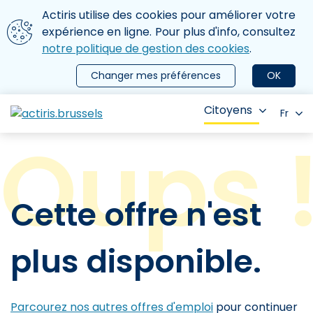
Aller au contenu principal
Nous utilisons des cookies
Actiris utilise des cookies pour améliorer votre
ermer le menu
expérience en ligne. Pour plus d'info, consultez
notre politique de gestion des cookies
.
Changer mes préférences
OK
Citoyens
Fr
Cette offre n'est
plus disponible.
Parcourez nos autres offres d'emploi
pour continuer