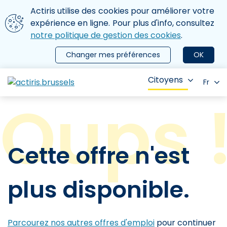
Aller au contenu principal
Nous utilisons des cookies
Actiris utilise des cookies pour améliorer votre
ermer le menu
expérience en ligne. Pour plus d'info, consultez
notre politique de gestion des cookies
.
Changer mes préférences
OK
Citoyens
Fr
Cette offre n'est
plus disponible.
Parcourez nos autres offres d'emploi
pour continuer