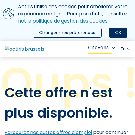
Aller au contenu principal
Nous utilisons des cookies
Actiris utilise des cookies pour améliorer votre
ermer le menu
expérience en ligne. Pour plus d'info, consultez
notre politique de gestion des cookies
.
Changer mes préférences
OK
Citoyens
Fr
Cette offre n'est
plus disponible.
Parcourez nos autres offres d'emploi
pour continuer