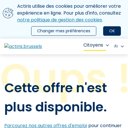
Aller au contenu principal
Nous utilisons des cookies
Actiris utilise des cookies pour améliorer votre
ermer le menu
expérience en ligne. Pour plus d'info, consultez
notre politique de gestion des cookies
.
Changer mes préférences
OK
Citoyens
Fr
Cette offre n'est
plus disponible.
Parcourez nos autres offres d'emploi
pour continuer