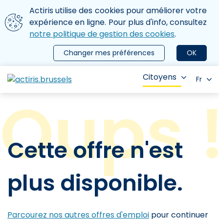
Aller au contenu principal
Nous utilisons des cookies
Actiris utilise des cookies pour améliorer votre
ermer le menu
expérience en ligne. Pour plus d'info, consultez
notre politique de gestion des cookies
.
Changer mes préférences
OK
Citoyens
Fr
Cette offre n'est
plus disponible.
Parcourez nos autres offres d'emploi
pour continuer