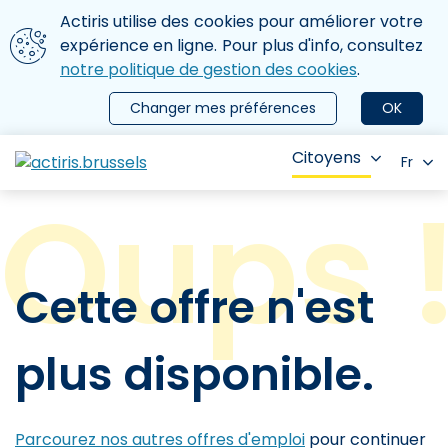
Aller au contenu principal
Nous utilisons des cookies
Actiris utilise des cookies pour améliorer votre
ermer le menu
expérience en ligne. Pour plus d'info, consultez
notre politique de gestion des cookies
.
Changer mes préférences
OK
Citoyens
Fr
Cette offre n'est
plus disponible.
Parcourez nos autres offres d'emploi
pour continuer