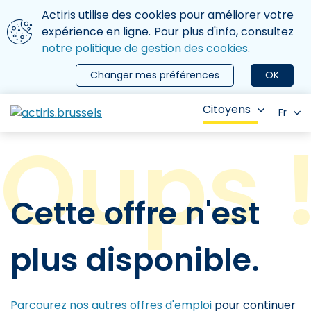
Aller au contenu principal
Nous utilisons des cookies
Actiris utilise des cookies pour améliorer votre
ermer le menu
expérience en ligne. Pour plus d'info, consultez
notre politique de gestion des cookies
.
Changer mes préférences
OK
Citoyens
Fr
Cette offre n'est
plus disponible.
Parcourez nos autres offres d'emploi
pour continuer