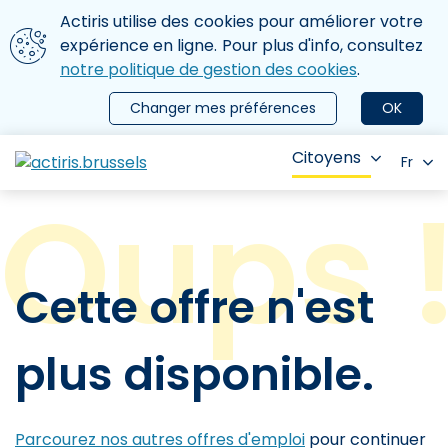
Aller au contenu principal
Nous utilisons des cookies
Actiris utilise des cookies pour améliorer votre
ermer le menu
expérience en ligne. Pour plus d'info, consultez
notre politique de gestion des cookies
.
Changer mes préférences
OK
Citoyens
Fr
Cette offre n'est
plus disponible.
Parcourez nos autres offres d'emploi
pour continuer