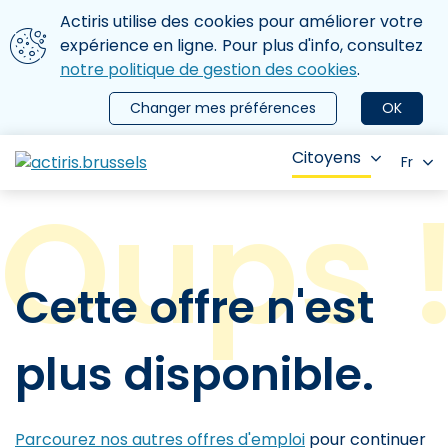
Aller au contenu principal
Nous utilisons des cookies
Actiris utilise des cookies pour améliorer votre
ermer le menu
expérience en ligne. Pour plus d'info, consultez
notre politique de gestion des cookies
.
Changer mes préférences
OK
Citoyens
Fr
Cette offre n'est
plus disponible.
Parcourez nos autres offres d'emploi
pour continuer