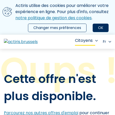
Aller au contenu principal
Nous utilisons des cookies
Actiris utilise des cookies pour améliorer votre
ermer le menu
expérience en ligne. Pour plus d'info, consultez
notre politique de gestion des cookies
.
Changer mes préférences
OK
Citoyens
Fr
Cette offre n'est
plus disponible.
Parcourez nos autres offres d'emploi
pour continuer