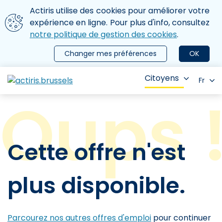
Aller au contenu principal
Nous utilisons des cookies
Actiris utilise des cookies pour améliorer votre
ermer le menu
expérience en ligne. Pour plus d'info, consultez
notre politique de gestion des cookies
.
Changer mes préférences
OK
Citoyens
Fr
Cette offre n'est
plus disponible.
Parcourez nos autres offres d'emploi
pour continuer