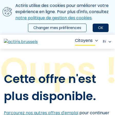
Aller au contenu principal
Nous utilisons des cookies
Actiris utilise des cookies pour améliorer votre
ermer le menu
expérience en ligne. Pour plus d'info, consultez
notre politique de gestion des cookies
.
Changer mes préférences
OK
Citoyens
Fr
Cette offre n'est
plus disponible.
Parcourez nos autres offres d'emploi
pour continuer