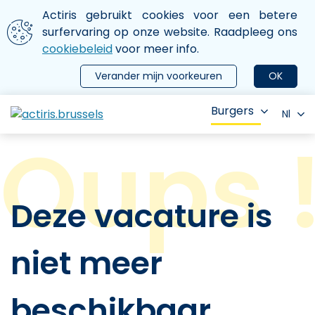
Aller au contenu principal
We gebruiken cookies
Actiris gebruikt cookies voor een betere
ermer le menu
surfervaring op onze website. Raadpleeg ons
cookiebeleid
voor meer info.
Verander mijn voorkeuren
OK
Burgers
Nl
Deze vacature is
niet meer
beschikbaar.