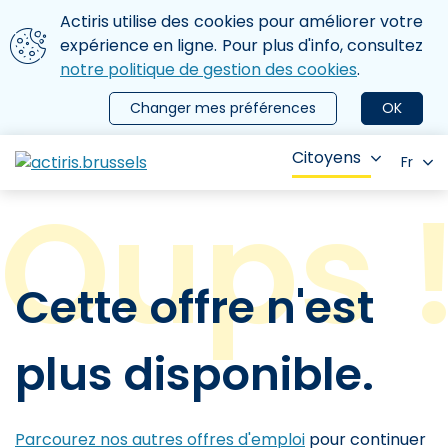
Aller au contenu principal
Nous utilisons des cookies
Actiris utilise des cookies pour améliorer votre
ermer le menu
expérience en ligne. Pour plus d'info, consultez
notre politique de gestion des cookies
.
Changer mes préférences
OK
Citoyens
Fr
Cette offre n'est
plus disponible.
Parcourez nos autres offres d'emploi
pour continuer