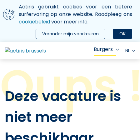
Aller au contenu principal
We gebruiken cookies
Actiris gebruikt cookies voor een betere
ermer le menu
surfervaring op onze website. Raadpleeg ons
cookiebeleid
voor meer info.
Verander mijn voorkeuren
OK
Burgers
Nl
Deze vacature is
niet meer
beschikbaar.