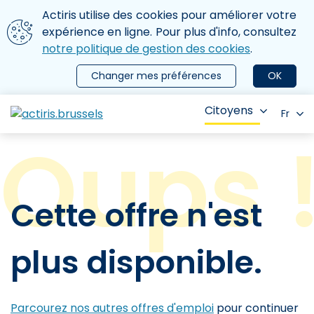
Aller au contenu principal
Nous utilisons des cookies
Actiris utilise des cookies pour améliorer votre
ermer le menu
expérience en ligne. Pour plus d'info, consultez
notre politique de gestion des cookies
.
Changer mes préférences
OK
Citoyens
Fr
Cette offre n'est
plus disponible.
Parcourez nos autres offres d'emploi
pour continuer