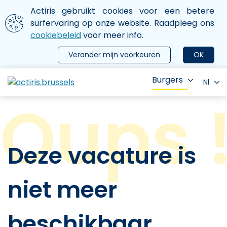
Aller au contenu principal
We gebruiken cookies
Actiris gebruikt cookies voor een betere
ermer le menu
surfervaring op onze website. Raadpleeg ons
cookiebeleid
voor meer info.
Verander mijn voorkeuren
OK
Burgers
Nl
Deze vacature is
niet meer
beschikbaar.