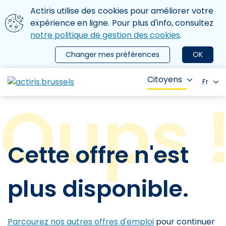
Aller au contenu principal
Nous utilisons des cookies
Actiris utilise des cookies pour améliorer votre
ermer le menu
expérience en ligne. Pour plus d'info, consultez
notre politique de gestion des cookies
.
Changer mes préférences
OK
Citoyens
Fr
Cette offre n'est
plus disponible.
Parcourez nos autres offres d'emploi
pour continuer