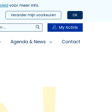
leid
voor meer info.
Verander mijn voorkeuren
OK
Zoeken
My Actiris
n
Agenda & News
Contact