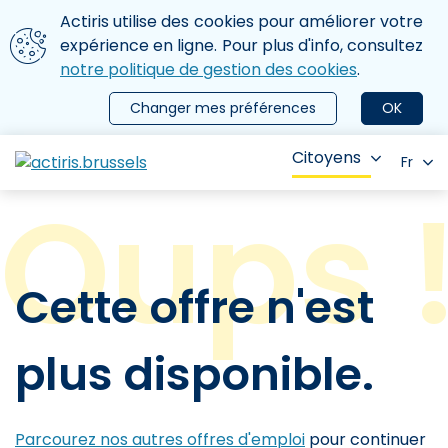
Aller au contenu principal
Nous utilisons des cookies
Actiris utilise des cookies pour améliorer votre
ermer le menu
expérience en ligne. Pour plus d'info, consultez
notre politique de gestion des cookies
.
Changer mes préférences
OK
Citoyens
Fr
Cette offre n'est
plus disponible.
Parcourez nos autres offres d'emploi
pour continuer