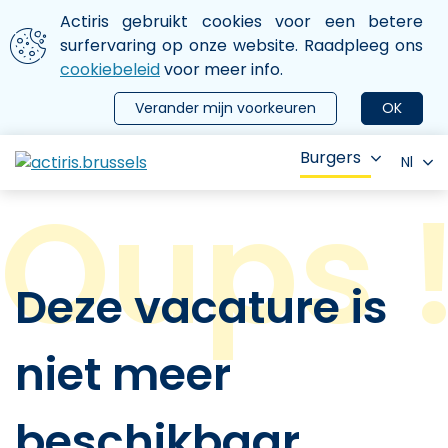
Aller au contenu principal
We gebruiken cookies
Actiris gebruikt cookies voor een betere
ermer le menu
surfervaring op onze website. Raadpleeg ons
cookiebeleid
voor meer info.
Verander mijn voorkeuren
OK
Burgers
Nl
Deze vacature is
niet meer
beschikbaar.