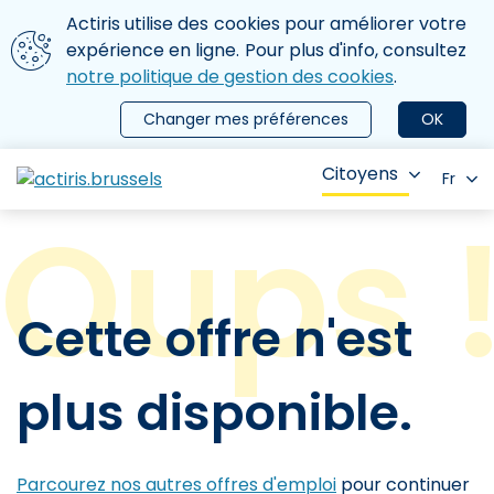
Aller au contenu principal
Nous utilisons des cookies
Actiris utilise des cookies pour améliorer votre
ermer le menu
expérience en ligne. Pour plus d'info, consultez
notre politique de gestion des cookies
.
Changer mes préférences
OK
Citoyens
Fr
Cette offre n'est
plus disponible.
Parcourez nos autres offres d'emploi
pour continuer