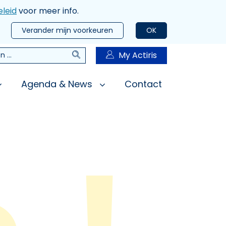
leid
voor meer info.
Verander mijn voorkeuren
OK
Zoeken
My Actiris
n
Agenda & News
Contact