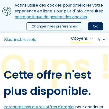
Aller au contenu principal
Nous utilisons des cookies
Actiris utilise des cookies pour améliorer votre
ermer le menu
expérience en ligne. Pour plus d'info, consultez
notre politique de gestion des cookies
.
Changer mes préférences
OK
Citoyens
Fr
Cette offre n'est
plus disponible.
Parcourez nos autres offres d'emploi
pour continuer