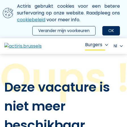
Aller au contenu principal
We gebruiken cookies
Actiris gebruikt cookies voor een betere
ermer le menu
surfervaring op onze website. Raadpleeg ons
cookiebeleid
voor meer info.
Verander mijn voorkeuren
OK
Burgers
Nl
Deze vacature is
niet meer
beschikbaar.