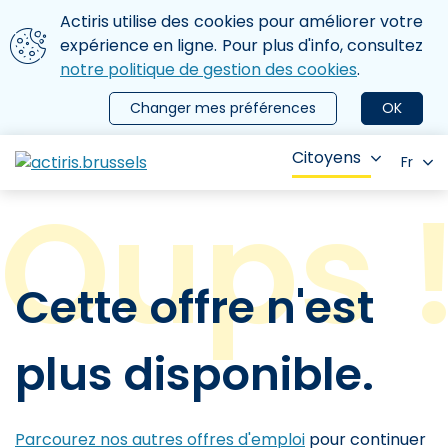
Aller au contenu principal
Nous utilisons des cookies
Actiris utilise des cookies pour améliorer votre
ermer le menu
expérience en ligne. Pour plus d'info, consultez
notre politique de gestion des cookies
.
Changer mes préférences
OK
Citoyens
Fr
Cette offre n'est
plus disponible.
Parcourez nos autres offres d'emploi
pour continuer