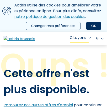
Aller au contenu principal
Nous utilisons des cookies
Actiris utilise des cookies pour améliorer votre
ermer le menu
expérience en ligne. Pour plus d'info, consultez
notre politique de gestion des cookies
.
Changer mes préférences
OK
Citoyens
Fr
Cette offre n'est
plus disponible.
Parcourez nos autres offres d'emploi
pour continuer