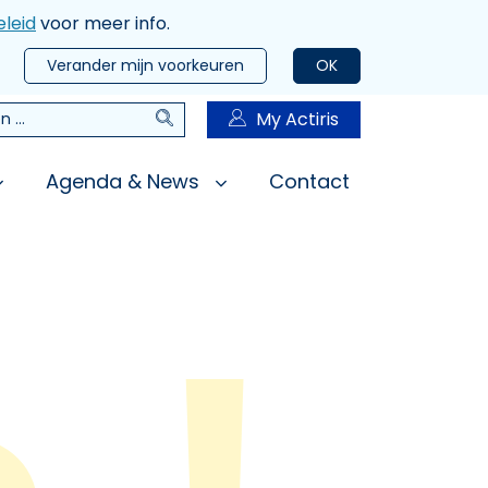
leid
voor meer info.
Verander mijn voorkeuren
OK
Zoeken
My Actiris
n
Agenda & News
Contact